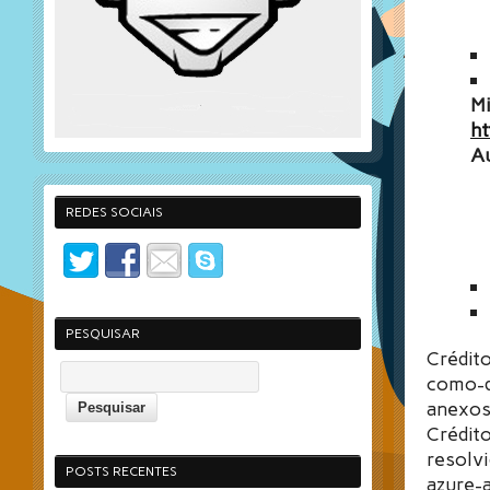
Mi
ht
Au
REDES SOCIAIS
PESQUISAR
Crédit
como-d
anexos
Crédit
resolv
POSTS RECENTES
azure-