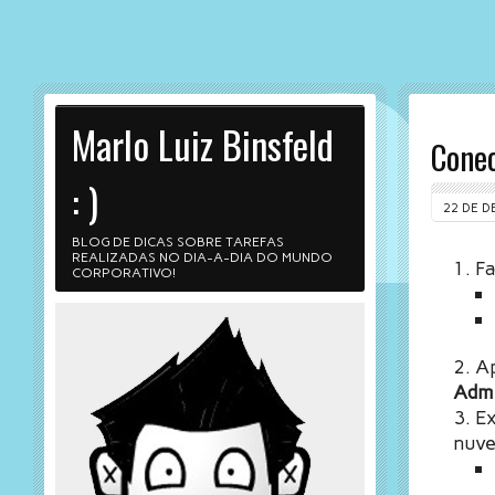
Marlo Luiz Binsfeld
Conec
: )
22 DE D
BLOG DE DICAS SOBRE TAREFAS
REALIZADAS NO DIA-A-DIA DO MUNDO
Fa
CORPORATIVO!
Ap
Admi
Ex
nuv